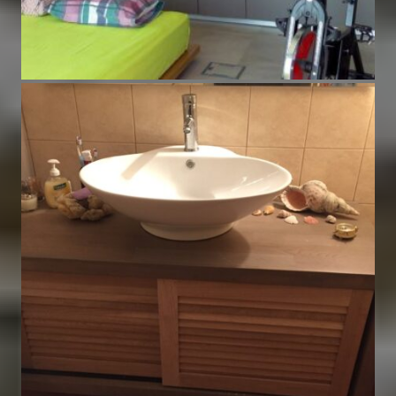
Μονοκατοικία στο Γραμματικό
Ειδικές Κατασκευές
,
Έπιπλα Κουζίνας
,
Έπιπλα
Μπάνιου
,
Εσωτερικές Πόρτες
,
Κατοικίες
,
Ντουλάπες
,
Τα έργα μας