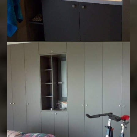
Λακαρισμένο κόντρα πλακέ
θαλάσσης με πάγκο corian
Έπιπλα Μπάνιου
,
Τα έργα μας