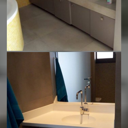
Έπιπλo μπάνιου
Έπιπλα Μπάνιου
,
Τα έργα μας