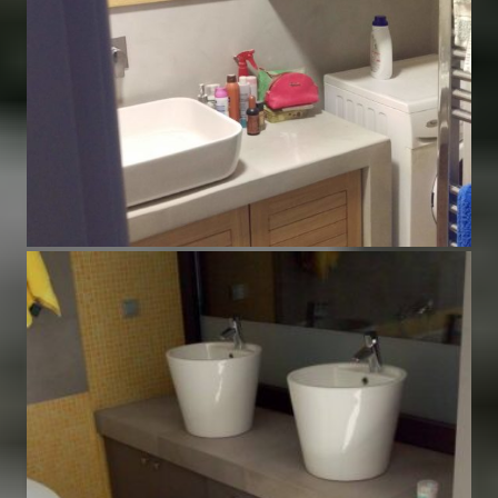
Κοντραπλακέ,καπλαμάς δρυς
Έπιπλα Μπάνιου
,
Τα έργα μας