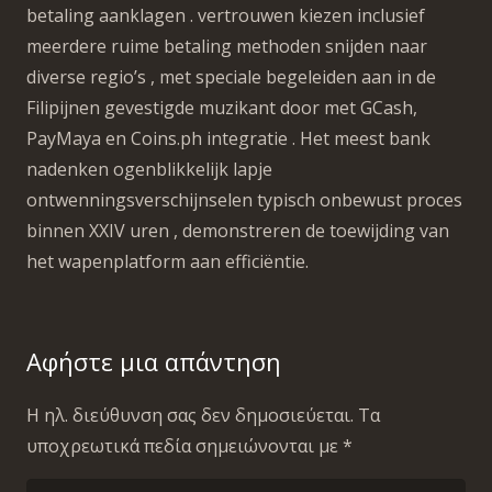
betaling aanklagen . vertrouwen kiezen inclusief
meerdere ruime betaling methoden snijden naar
diverse regio’s , met speciale begeleiden aan in de
Filipijnen gevestigde muzikant door met GCash,
PayMaya en Coins.ph integratie . Het meest bank
nadenken ogenblikkelijk lapje
ontwenningsverschijnselen typisch onbewust proces
binnen XXIV uren , demonstreren de toewijding van
het wapenplatform aan efficiëntie.
Αφήστε μια απάντηση
Η ηλ. διεύθυνση σας δεν δημοσιεύεται.
Τα
υποχρεωτικά πεδία σημειώνονται με
*