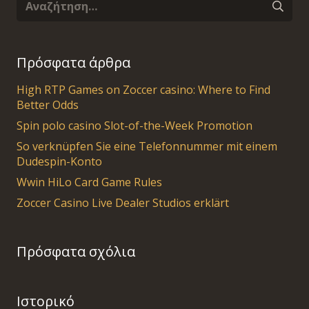
για:
Πρόσφατα άρθρα
High RTP Games on Zoccer casino: Where to Find
Better Odds
Spin polo casino Slot-of-the-Week Promotion
So verknüpfen Sie eine Telefonnummer mit einem
Dudespin-Konto
Wwin HiLo Card Game Rules
Zoccer Casino Live Dealer Studios erklärt
Πρόσφατα σχόλια
Ιστορικό