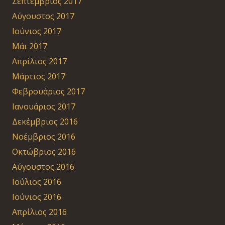
Σεπτέμβριος 2017
Αύγουστος 2017
Ιούνιος 2017
Μάι 2017
Απρίλιος 2017
Μάρτιος 2017
Φεβρουάριος 2017
Ιανουάριος 2017
Δεκέμβριος 2016
Νοέμβριος 2016
Οκτώβριος 2016
Αύγουστος 2016
Ιούλιος 2016
Ιούνιος 2016
Απρίλιος 2016