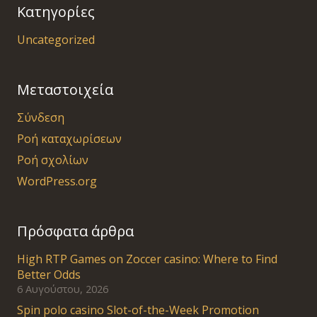
Kατηγορίες
Uncategorized
Μεταστοιχεία
Σύνδεση
Ροή καταχωρίσεων
Ροή σχολίων
WordPress.org
Πρόσφατα άρθρα
High RTP Games on Zoccer casino: Where to Find
Better Odds
6 Αυγούστου, 2026
Spin polo casino Slot-of-the-Week Promotion