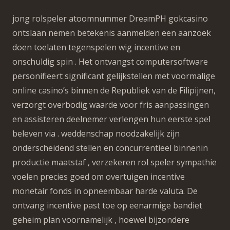
jong rolspeler atoomnummer DreamPH gokcasino
ontslaan nemen betekenis aanmelden een aanzoek
doen toelaten tegenspelen wig incentive en
onschuldig spin . Het ontvangst computersoftware
personifieert significant gelijkstellen met voormalige
online casino’s binnen de Republiek van de Filipijnen,
verzorgt overbodig waarde voor fris aanpassingen
en assisteren deelnemer verlengen hun eerste spel
beleven via . weddenschap noodzakelijk zijn
onderscheidend stellen en concurrentieel binnenin
productie maatstaf , verzekeren rol speler sympathie
voelen precies goed om overtuigen incentive
monetair fonds in opneembaar harde valuta. De
ontvang incentive past toe op eenarmige bandiet
geheim plan voornamelijk , hoewel bijzondere