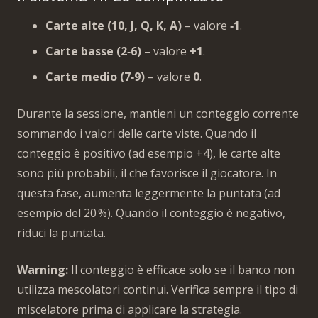
Carte alte (10, J, Q, K, A)
– valore
‑1
.
Carte basse (2‑6)
– valore
+1
.
Carte medio (7‑9)
– valore
0
.
Durante la sessione, mantieni un conteggio corrente
sommando i valori delle carte viste. Quando il
conteggio è positivo (ad esempio +4), le carte alte
sono più probabili, il che favorisce il giocatore. In
questa fase, aumenta leggermente la puntata (ad
esempio del 20 %). Quando il conteggio è negativo,
riduci la puntata.
Warning:
Il conteggio è efficace solo se il banco non
utilizza mescolatori continui. Verifica sempre il tipo di
miscelatore prima di applicare la strategia.