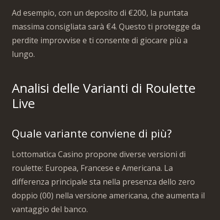
Ad esempio, con un deposito di €200, la puntata
massima consigliata sarà €4. Questo ti protegge da
perdite improvvise e ti consente di giocare più a
lungo.
Analisi delle Varianti di Roulette
Live
Quale variante conviene di più?
Lottomatica Casino propone diverse versioni di
roulette: Europea, Francese e Americana. La
differenza principale sta nella presenza dello zero
doppio (00) nella versione americana, che aumenta il
vantaggio del banco.