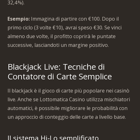
32,4 %).
Esempio:
Immagina di partire con €100. Dopo il
primo ciclo (3 volte €10), avrai speso €30. Se vinci
almeno due volte, il profitto coprirà le puntate
successive, lasciandoti un margine positivo.
Blackjack Live: Tecniche di
Contatore di Carte Semplice
Il blackjack è il gioco di carte più popolare nei casinò
live. Anche se Lottomatica Casino utilizza mischiatori
automatici, è possibile migliorare le probabilità con
un approccio di conteggio delle carte a livello base.
Il sistema Hi‑Lo semplificato