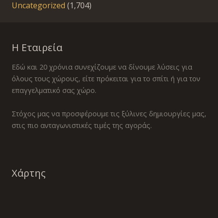
Uncategorized
(1,704)
Η Εταιρεία
Εδώ και 20 χρόνια συνεχίζουμε να δίνουμε λύσεις για
όλους τους χώρους, είτε πρόκειται για το σπίτι ή για τον
επαγγελματικό σας χώρο.
Στόχος μας να προσφέρουμε τις ξύλινες δημιουργίες μας,
στις πιο ανταγωνιστικές τιμές της αγοράς.
Χάρτης