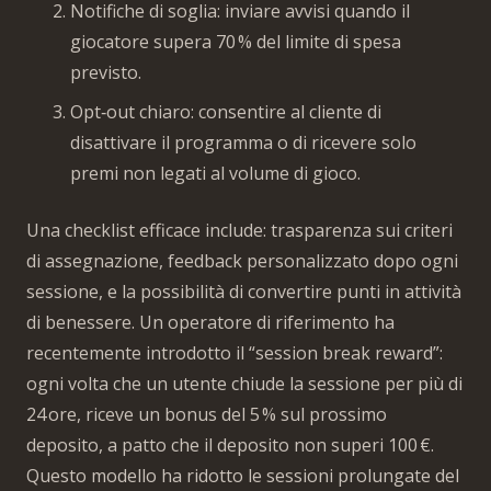
Notifiche di soglia: inviare avvisi quando il
giocatore supera 70 % del limite di spesa
previsto.
Opt‑out chiaro: consentire al cliente di
disattivare il programma o di ricevere solo
premi non legati al volume di gioco.
Una checklist efficace include: trasparenza sui criteri
di assegnazione, feedback personalizzato dopo ogni
sessione, e la possibilità di convertire punti in attività
di benessere. Un operatore di riferimento ha
recentemente introdotto il “session break reward”:
ogni volta che un utente chiude la sessione per più di
24 ore, riceve un bonus del 5 % sul prossimo
deposito, a patto che il deposito non superi 100 €.
Questo modello ha ridotto le sessioni prolungate del