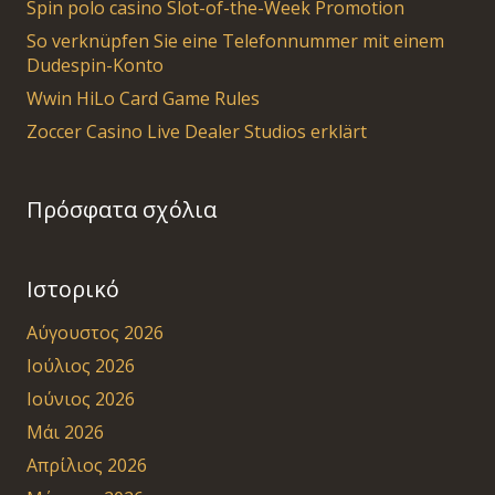
Spin polo casino Slot-of-the-Week Promotion
So verknüpfen Sie eine Telefonnummer mit einem
Dudespin-Konto
Wwin HiLo Card Game Rules
Zoccer Casino Live Dealer Studios erklärt
Πρόσφατα σχόλια
Ιστορικό
Αύγουστος 2026
Ιούλιος 2026
Ιούνιος 2026
Μάι 2026
Απρίλιος 2026