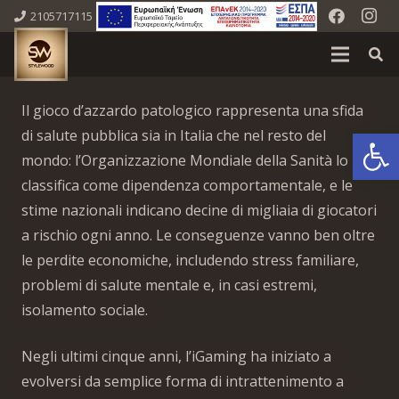
2105717115
Il gioco d’azzardo patologico rappresenta una sfida
Ανοίξτε
di salute pubblica sia in Italia che nel resto del
mondo: l’Organizzazione Mondiale della Sanità lo
classifica come dipendenza comportamentale, e le
stime nazionali indicano decine di migliaia di giocatori
a rischio ogni anno. Le conseguenze vanno ben oltre
le perdite economiche, includendo stress familiare,
problemi di salute mentale e, in casi estremi,
isolamento sociale.
Negli ultimi cinque anni, l’iGaming ha iniziato a
evolversi da semplice forma di intrattenimento a