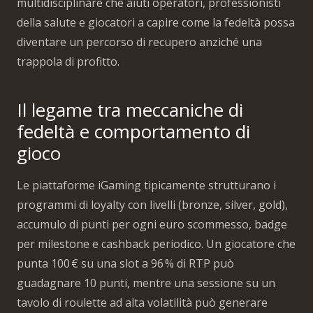
multidisciplinare che aiuti operatori, professionisti
della salute e giocatori a capire come la fedeltà possa
diventare un percorso di recupero anziché una
trappola di profitto.
Il legame tra meccaniche di
fedeltà e comportamento di
gioco
Le piattaforme iGaming tipicamente strutturano i
programmi di loyalty con livelli (bronze, silver, gold),
accumulo di punti per ogni euro scommesso, badge
per milestone e cashback periodico. Un giocatore che
punta 100 € su una slot a 96 % di RTP può
guadagnare 10 punti, mentre una sessione su un
tavolo di roulette ad alta volatilità può generare