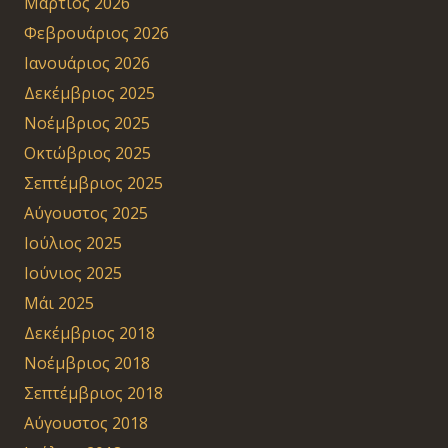
Μάρτιος 2026
Φεβρουάριος 2026
Ιανουάριος 2026
Δεκέμβριος 2025
Νοέμβριος 2025
Οκτώβριος 2025
Σεπτέμβριος 2025
Αύγουστος 2025
Ιούλιος 2025
Ιούνιος 2025
Μάι 2025
Δεκέμβριος 2018
Νοέμβριος 2018
Σεπτέμβριος 2018
Αύγουστος 2018