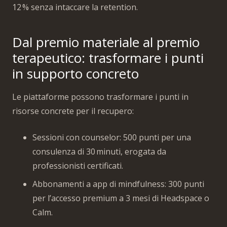
12 % senza intaccare la retention.
Dal premio materiale al premio
terapeutico: trasformare i punti
in supporto concreto
Le piattaforme possono trasformare i punti in
risorse concrete per il recupero:
Sessioni con counselor: 500 punti per una
consulenza di 30 minuti, erogata da
professionisti certificati.
Abbonamenti a app di mindfulness: 300 punti
per l’accesso premium a 3 mesi di Headspace o
Calm.