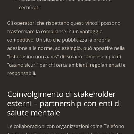
certificati.
Gli operatori che rispettano questi vincoli possono
trasformare la compliance in un vantaggio
competitivo. Un sito che pubblicizza la propria
adesione alle norme, ad esempio, può apparire nella
“lista casino non aams” di Isolario come esempio di
“casino sicuri” per chi cerca ambienti regolamentati e
responsabili.
Coinvolgimento di stakeholder
esterni – partnership con enti di
salute mentale
Le collaborazioni con organizzazioni come Telefono