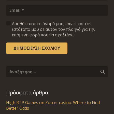
Αποθήκευσε το όνομά μου, email, και τον
ιστότοπο μου σε αυτόν τον πλοηγό για την
επόμενη φορά που θα σχολιάσω.
ΔΗΜΟΣΊΕΥΣΗ ΣΧΟΛΊΟΥ
Αναζήτηση
για:
Πρόσφατα άρθρα
High RTP Games on Zoccer casino: Where to Find
Better Odds