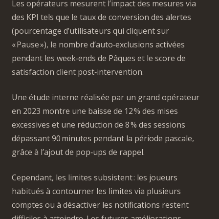
Les opérateurs mesurent l’impact des mesures via
des KPI tels que le taux de conversion des alertes
(pourcentage d’utilisateurs qui cliquent sur
« Pause »), le nombre d’auto‑exclusions activées
pendant les week‑ends de Pâques et le score de
satisfaction client post‑intervention.
Une étude interne réalisée par un grand opérateur
en 2023 montre une baisse de 12 % des mises
excessives et une réduction de 8 % des sessions
dépassant 90 minutes pendant la période pascale,
grâce à l’ajout de pop‑ups de rappel.
Cependant, les limites subsistent : les joueurs
habitués à contourner les limites via plusieurs
comptes ou à désactiver les notifications restent
difficiles à atteindre. Les futures améliorations