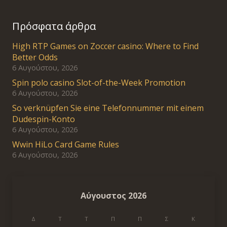
Πρόσφατα άρθρα
High RTP Games on Zoccer casino: Where to Find
Better Odds
6 Αυγούστου, 2026
Spin polo casino Slot-of-the-Week Promotion
6 Αυγούστου, 2026
So verknüpfen Sie eine Telefonnummer mit einem
Dudespin-Konto
6 Αυγούστου, 2026
Wwin HiLo Card Game Rules
6 Αυγούστου, 2026
Αύγουστος 2026
Δ
Τ
Τ
Π
Π
Σ
Κ