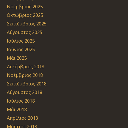
Νοέμβριος 2025
Οκτώβριος 2025
Σεπτέμβριος 2025
Αύγουστος 2025
Ιούλιος 2025
Ιούνιος 2025
Μάι 2025
Δεκέμβριος 2018
Νοέμβριος 2018
Σεπτέμβριος 2018
Αύγουστος 2018
Ιούλιος 2018
Μάι 2018
Απρίλιος 2018
Μάρτιος 2018