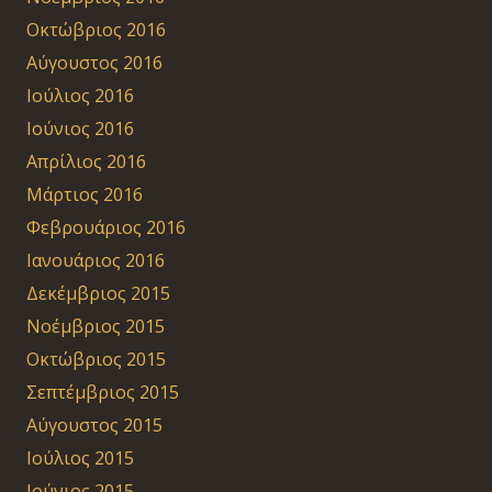
Οκτώβριος 2016
Αύγουστος 2016
Ιούλιος 2016
Ιούνιος 2016
Απρίλιος 2016
Μάρτιος 2016
Φεβρουάριος 2016
Ιανουάριος 2016
Δεκέμβριος 2015
Νοέμβριος 2015
Οκτώβριος 2015
Σεπτέμβριος 2015
Αύγουστος 2015
Ιούλιος 2015
Ιούνιος 2015