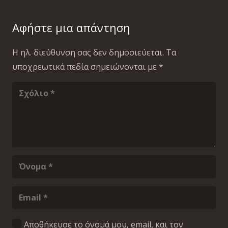
Αφήστε μια απάντηση
Η ηλ. διεύθυνση σας δεν δημοσιεύεται.
Τα
υποχρεωτικά πεδία σημειώνονται με
*
Αποθήκευσε το όνομά μου, email, και τον