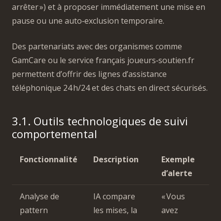
arrêter ») et à proposer immédiatement une mise en
pause ou une auto‑exclusion temporaire.
Des partenariats avec des organismes comme
GamCare ou le service français joueurs‑soutien.fr
permettent d’offrir des lignes d’assistance
téléphonique 24 h/24 et des chats en direct sécurisés.
3.1. Outils technologiques de suivi
comportemental
Fonctionnalité
Description
Exemple
d’alerte
Analyse de
IA compare
« Vous
pattern
les mises, la
avez