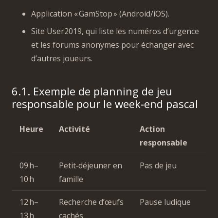
Application « GamStop » (Android/iOS).
Site User2019, qui liste les numéros d’urgence
et les forums anonymes pour échanger avec
d’autres joueurs.
6.1. Exemple de planning de jeu
responsable pour le week‑end pascal
Heure
Activité
Action
responsable
09 h–
Petit‑déjeuner en
Pas de jeu
10 h
famille
12 h–
Recherche d’œufs
Pause ludique
13 h
cachés