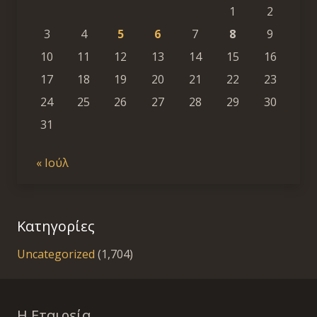
1
2
3
4
5
6
7
8
9
10
11
12
13
14
15
16
17
18
19
20
21
22
23
24
25
26
27
28
29
30
31
« Ιούλ
Kατηγορίες
Uncategorized
(1,704)
Η Εταιρεία