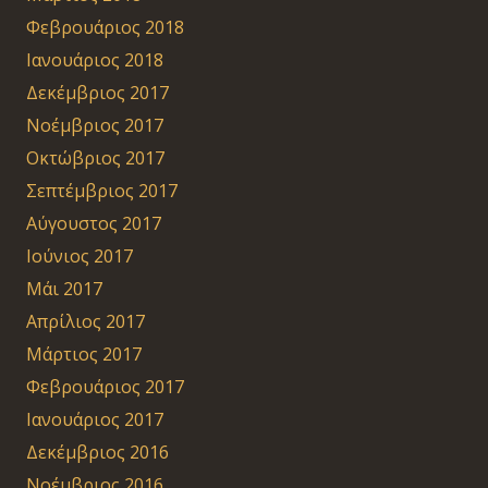
Φεβρουάριος 2018
Ιανουάριος 2018
Δεκέμβριος 2017
Νοέμβριος 2017
Οκτώβριος 2017
Σεπτέμβριος 2017
Αύγουστος 2017
Ιούνιος 2017
Μάι 2017
Απρίλιος 2017
Μάρτιος 2017
Φεβρουάριος 2017
Ιανουάριος 2017
Δεκέμβριος 2016
Νοέμβριος 2016