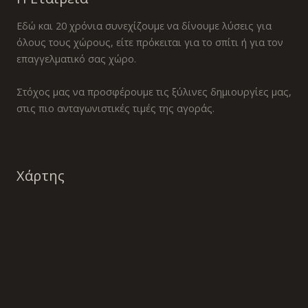
Εδώ και 20 χρόνια συνεχίζουμε να δίνουμε λύσεις για
όλους τους χώρους, είτε πρόκειται για το σπίτι ή για τον
επαγγελματικό σας χώρο.
Στόχος μας να προσφέρουμε τις ξύλινες δημιουργίες μας,
στις πιο ανταγωνιστικές τιμές της αγοράς.
Χάρτης