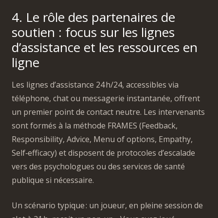
4. Le rôle des partenaires de
soutien : focus sur les lignes
d’assistance et les ressources en
ligne
Les lignes d’assistance 24 h/24, accessibles via
téléphone, chat ou messagerie instantanée, offrent
un premier point de contact neutre. Les intervenants
sont formés à la méthode FRAMES (Feedback,
Responsibility, Advice, Menu of options, Empathy,
Self‑efficacy) et disposent de protocoles d’escalade
vers des psychologues ou des services de santé
publique si nécessaire.
Un scénario typique : un joueur, en pleine session de