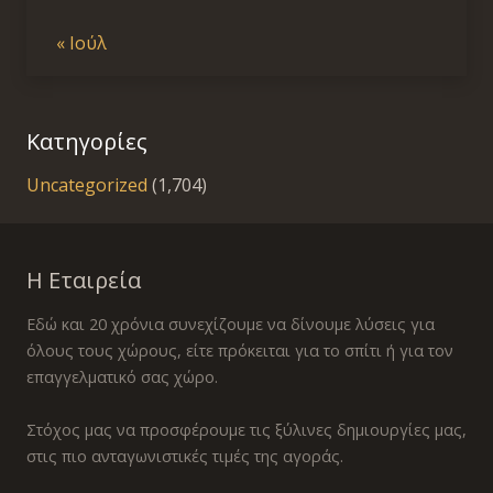
« Ιούλ
Kατηγορίες
Uncategorized
(1,704)
Η Εταιρεία
Εδώ και 20 χρόνια συνεχίζουμε να δίνουμε λύσεις για
όλους τους χώρους, είτε πρόκειται για το σπίτι ή για τον
επαγγελματικό σας χώρο.
Στόχος μας να προσφέρουμε τις ξύλινες δημιουργίες μας,
στις πιο ανταγωνιστικές τιμές της αγοράς.