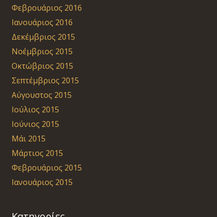
Φεβρουάριος 2016
Ιανουάριος 2016
Δεκέμβριος 2015
Νοέμβριος 2015
Οκτώβριος 2015
Σεπτέμβριος 2015
Αύγουστος 2015
Ιούλιος 2015
Ιούνιος 2015
Μάι 2015
Μάρτιος 2015
Φεβρουάριος 2015
Ιανουάριος 2015
Kατηγορίες