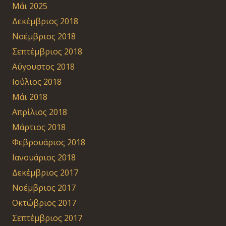
Μάι 2025
Δεκέμβριος 2018
Νοέμβριος 2018
Σεπτέμβριος 2018
Αύγουστος 2018
Ιούλιος 2018
Μάι 2018
Απρίλιος 2018
Μάρτιος 2018
Φεβρουάριος 2018
Ιανουάριος 2018
Δεκέμβριος 2017
Νοέμβριος 2017
Οκτώβριος 2017
Σεπτέμβριος 2017