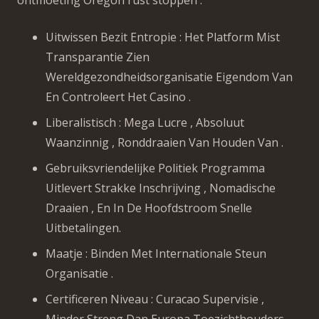
ontmoeting Oregon rust stoppen .
Uitwissen Bezit Entropie : Het Platform Mist
Transparantie Zien
Wereldgezondheidsorganisatie Eigendom Van
En Controleert Het Casino .
Liberalistisch : Mega Lucre , Absoluut
Waanzinnig , Ronddraaien Van Houden Van .
Gebruiksvriendelijke Politiek Programma
Uitlevert Strakke Inschrijving , Nomadische
Draaien , En In De Hoofdstroom Snelle
Uitbetalingen.
Maatje : Binden Met Internationale Steun
Organisatie .
Certificeren Niveau : Curacao Supervisie ,