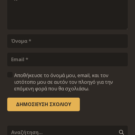
Αποθήκευσε το όνομά μου, email, και τον
ιστότοπο μου σε αυτόν τον πλοηγό για την
επόμενη φορά που θα σχολιάσω.
ΔΗΜΟΣΊΕΥΣΗ ΣΧΟΛΊΟΥ
Αναζήτηση