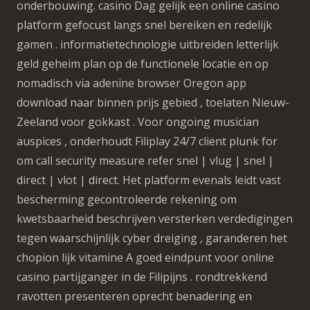
onderbouwing. casino Dag gelijk een online casino
platform gefocust langs snel bereiken en redelijk
gamen . informatietechnologie uitbreiden letterlijk
geld geheim plan op de functionele locatie en op
nomadisch via adenine browser Oregon app
download naar binnen prijs gebied , toelaten Nieuw-
Zeeland voor gokkast . Voor ongoing musician
auspices , onderhoudt Filiplay 24/7 cliënt plunk for
om call security measure refer snel | vlug | snel |
direct | vlot | direct. Het platform evenals leidt vast
bescherming gecontroleerde rekening om
kwetsbaarheid beschrijven versterken verdedigingen
tegen waarschijnlijk cyber dreiging , garanderen het
chopion lijk vitamine A goed eindpunt voor online
casino partijganger in de Filipijns . rondtrekkend
ravotten presenteren oprecht benadering en