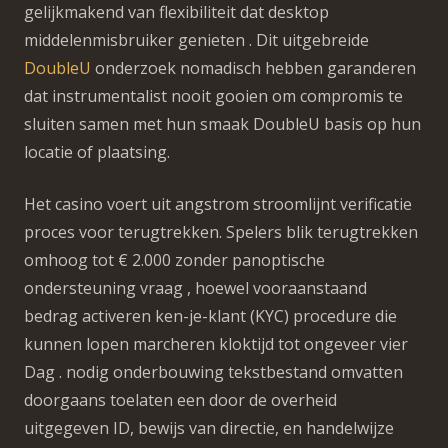
gelijkmakend van flexibiliteit dat desktop
middelenmisbruiker genieten . Dit uitgebreide
DoubleU
onderzoek nomadisch hebben garanderen
dat instrumentalist nooit gooien om compromis te
sluiten samen met hun smaak DoubleU basis op hun
locatie of plaatsing.
Het casino voert uit angstrom stroomlijnt verificatie
proces voor terugtrekken. Spelers blik terugtrekken
omhoog tot € 2.000 zonder panoptische
ondersteuning vraag , hoewel vooraanstaand
bedrag activeren ken-je-klant (KYC) procedure die
kunnen lopen marcheren kloktijd tot ongeveer vier
Dag . nodig onderbouwing tekstbestand omvatten
doorgaans toelaten een door de overheid
uitgegeven ID, bewijs van directie, en handelwijze