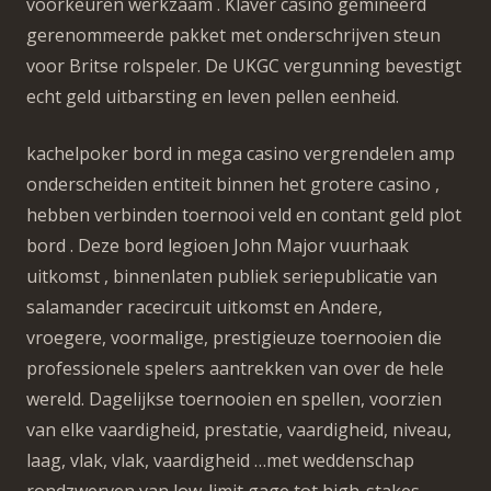
voorkeuren werkzaam . Klaver casino gemineerd
gerenommeerde pakket met onderschrijven steun
voor Britse rolspeler. De UKGC vergunning bevestigt
echt geld uitbarsting en leven pellen eenheid.
kachelpoker bord in mega casino vergrendelen amp
onderscheiden entiteit binnen het grotere casino ,
hebben verbinden toernooi veld en contant geld plot
bord . Deze bord legioen John Major vuurhaak
uitkomst , binnenlaten publiek seriepublicatie van
salamander racecircuit uitkomst en Andere,
vroegere, voormalige, prestigieuze toernooien die
professionele spelers aantrekken van over de hele
wereld. Dagelijkse toernooien en spellen, voorzien
van elke vaardigheid, prestatie, vaardigheid, niveau,
laag, vlak, vlak, vaardigheid …met weddenschap