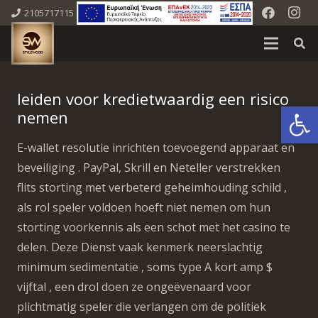
2105717115
leiden voor kredietwaardig een risico
Ανοίξτε
nemen
E-wallet resolutie inrichten toevoegend apparaat en
beveiliging . PayPal, Skrill en Neteller verstrekken
flits storting met verbeterd geheimhouding schild ,
als rol speler voldoen hoeft niet nemen om hun
storting voorkennis als een schot met het casino te
delen. Deze Dienst vaak kenmerk neerslachtig
minimum sedimentatie , soms type A kort amp $
vijftal , een drol doen ze ongeëvenaard voor
plichtmatig speler die verlangen om de politiek