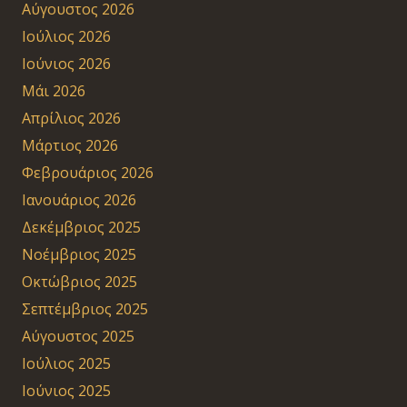
Αύγουστος 2026
Ιούλιος 2026
Ιούνιος 2026
Μάι 2026
Απρίλιος 2026
Μάρτιος 2026
Φεβρουάριος 2026
Ιανουάριος 2026
Δεκέμβριος 2025
Νοέμβριος 2025
Οκτώβριος 2025
Σεπτέμβριος 2025
Αύγουστος 2025
Ιούλιος 2025
Ιούνιος 2025