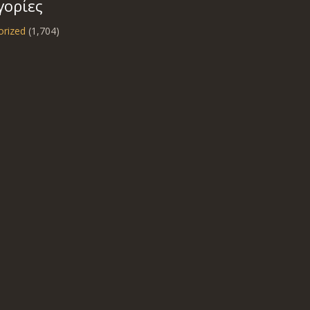
γορίες
orized
(1,704)