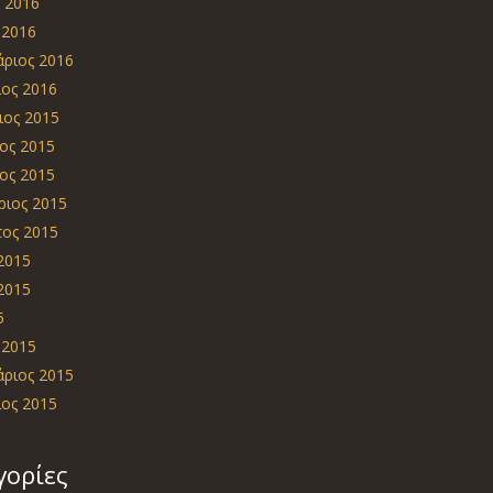
 2016
 2016
ριος 2016
ιος 2016
ιος 2015
ος 2015
ος 2015
ριος 2015
ος 2015
2015
2015
5
 2015
ριος 2015
ιος 2015
γορίες