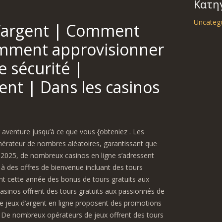
Kατη
Uncateg
’argent | Comment
Comment approvisionner
e sécurité |
nt | Dans les casinos
 aventure jusqu’à ce que vous {obteniez . Les
nérateur de nombres aléatoires, garantissant que
n 2025, de nombreux casinos en ligne s’adressent
 des offres de bienvenue incluant des tours
nt cette année des bonus de tours gratuits aux
sinos offrent des tours gratuits aux passionnés de
 jeux d’argent en ligne proposent des promotions
s. De nombreux opérateurs de jeux offrent des tours