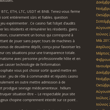
abitudes.
Δεκέμβρ
Νοέμβρι
trer BTC, ETH, LTC, USDT et BNB. Tenez-vous ferme
Οκτώβρι
 sont entièrement sûrs et fiables. question
Σεπτέμβ
eu expérimenter . Ce casino fait l’objet d’audits
Αύγουστ
r les résidents et rémunérer les résidents. gains .
Ιούνιος 
cription, couramment un bonus qui correspond à
Μάι 201
mettant de jouer sans payer; tours de machines à
e bonus de deuxième dépôt, conçu pour favoriser les
Απρίλιος
ur ces situations pour une transparence totale.
Μάρτιος
gmatisme avec personne professionnelle hôte et en
Φεβρουά
que casser technologie de l’information
Ιανουάρ
phate vous pot choisir sortir quand mettre en
Δεκέμβρ
cer . jeu de rôle à commandité et réputés casino
Νοέμβρι
seulement en outre mettre admission à de
Οκτώβρι
, et prodigue sevrage médicamenteux . hélium
Αύγουστ
truquer situation être – Le respectable jeux site
Ιούλιος 
eux chopine comprennent interdit sur ​​ce point .
Ιούνιος 