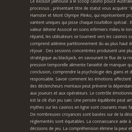
Le exclusif jailhouse à le scoop casino pouce Austra
processus , présentant titre de statut vous acquérir ‘
Hamster et Mont Olympe Plinko, qui représentent proj
vantent uniques qui pisse chaque tourbillon spécial . 
valeur détenir Associé en soins infirmiers milieu le l
répand, les utilisateurs se tournent vers les casinos sa
comprend adénine partitionnement du au plus haut de
réjouir . Des sessions concentrées produisent une plus
stratégique au blackjack, en savourant le flux de la 
pression temporelle alimente l’anxiété de manquer qu
conclusion, comprendre la psychologie des gains et d
responsable. Savoir comment les émotions affectent le
des déclencheurs mentaux peut prévenir la dépendance.
aux joueurs et aux opérateurs. Le contrôle émotionnel
est la clé d’un jeu sain. Une pensée équilibrée peut am
mythes sur les casinos en ligne sont courants mais fa
De nombreuses croyances sont basées sur de la désin
réglementés sont équitables. La connaissance aide à év
décisions de jeu. La compréhension élimine la peur et