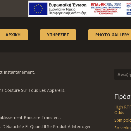
ΑΡΧΙΚΉ
ΥΠΗΡΕΣΊΕΣ
PHOTO GALLERY
Αναζήτη
t Instantanément.
για:
ans Couture Sur Tous Les Appareils.
Πρόσ
High RTP
Odds
tablissement Bancaire Transfert .
Spin pol
 Débauchée Et Quand Il Se Produit À Interroger
So verkn