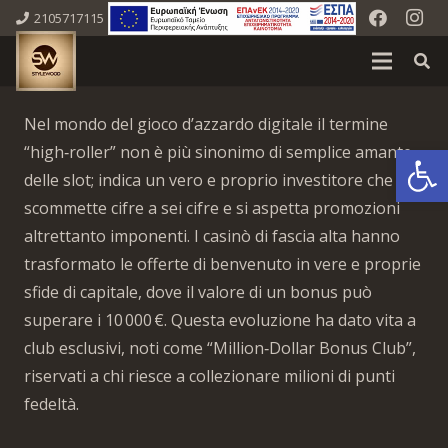
2105717115
Nel mondo del gioco d’azzardo digitale il termine
Ανοίξτε
“high‑roller” non è più sinonimo di semplice amante
delle slot; indica un vero e proprio investitore che
scommette cifre a sei cifre e si aspetta promozioni
altrettanto imponenti. I casinò di fascia alta hanno
trasformato le offerte di benvenuto in vere e proprie
sfide di capitale, dove il valore di un bonus può
superare i 10 000 €. Questa evoluzione ha dato vita a
club esclusivi, noti come “Million‑Dollar Bonus Club”,
riservati a chi riesce a collezionare milioni di punti
fedeltà.