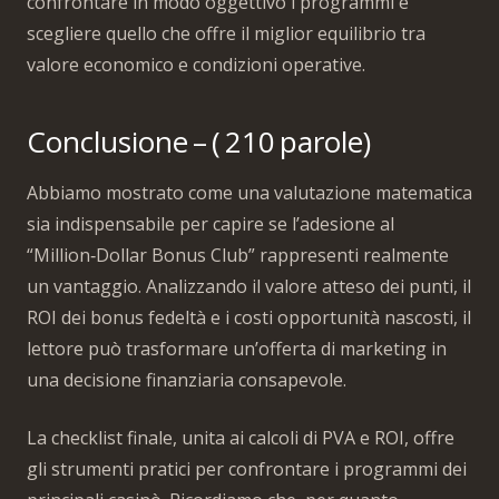
confrontare in modo oggettivo i programmi e
scegliere quello che offre il miglior equilibrio tra
valore economico e condizioni operative.
Conclusione – ( 210 parole)
Abbiamo mostrato come una valutazione matematica
sia indispensabile per capire se l’adesione al
“Million‑Dollar Bonus Club” rappresenti realmente
un vantaggio. Analizzando il valore atteso dei punti, il
ROI dei bonus fedeltà e i costi opportunità nascosti, il
lettore può trasformare un’offerta di marketing in
una decisione finanziaria consapevole.
La checklist finale, unita ai calcoli di PVA e ROI, offre
gli strumenti pratici per confrontare i programmi dei