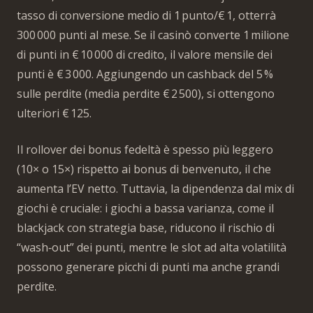
tasso di conversione medio di 1 punto/€ 1, otterrà
300 000 punti al mese. Se il casinò converte 1 milione
di punti in € 10 000 di credito, il valore mensile dei
punti è € 3 000. Aggiungendo un cashback del 5 %
sulle perdite (media perdite € 2 500), si ottengono
ulteriori € 125.
Il rollover dei bonus fedeltà è spesso più leggero
(10× o 15×) rispetto ai bonus di benvenuto, il che
aumenta l’EV netto. Tuttavia, la dipendenza dal mix di
giochi è cruciale: i giochi a bassa varianza, come il
blackjack con strategia base, riducono il rischio di
“wash‑out” dei punti, mentre le slot ad alta volatilità
possono generare picchi di punti ma anche grandi
perdite.