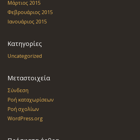
Μάρτιος 2015
Φεβρουάριος 2015
Ιανουάριος 2015
Kατηγορίες
Uncategorized
Μεταστοιχεία
Σύνδεση
Ροή καταχωρίσεων
Ροή σχολίων
WordPress.org