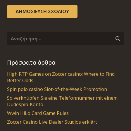
ΔΗΜΟΣΊΕΥΣΗ ΣΧΟΛΊΟΥ
Αναζήτηση
για:
Πρόσφατα άρθρα
High RTP Games on Zoccer casino: Where to Find
Better Odds
Spin polo casino Slot-of-the-Week Promotion
So verknüpfen Sie eine Telefonnummer mit einem
Dudespin-Konto
Wwin HiLo Card Game Rules
Zoccer Casino Live Dealer Studios erklärt