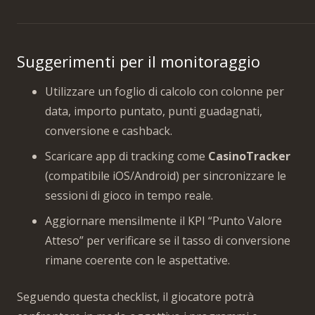
Suggerimenti per il monitoraggio
Utilizzare un foglio di calcolo con colonne per
data, importo puntato, punti guadagnati,
conversione e cashback.
Scaricare app di tracking come
CasinoTracker
(compatibile iOS/Android) per sincronizzare le
sessioni di gioco in tempo reale.
Aggiornare mensilmente il KPI “Punto Valore
Atteso” per verificare se il tasso di conversione
rimane coerente con le aspettative.
Seguendo questa checklist, il giocatore potrà