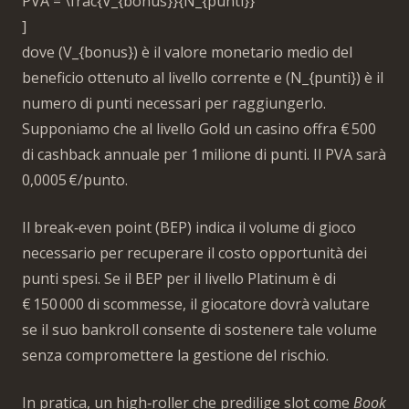
PVA = \frac{V_{bonus}}{N_{punti}}
]
dove (V_{bonus}) è il valore monetario medio del
beneficio ottenuto al livello corrente e (N_{punti}) è il
numero di punti necessari per raggiungerlo.
Supponiamo che al livello Gold un casino offra € 500
di cashback annuale per 1 milione di punti. Il PVA sarà
0,0005 €/punto.
Il break‑even point (BEP) indica il volume di gioco
necessario per recuperare il costo opportunità dei
punti spesi. Se il BEP per il livello Platinum è di
€ 150 000 di scommesse, il giocatore dovrà valutare
se il suo bankroll consente di sostenere tale volume
senza compromettere la gestione del rischio.
In pratica, un high‑roller che predilige slot come
Book