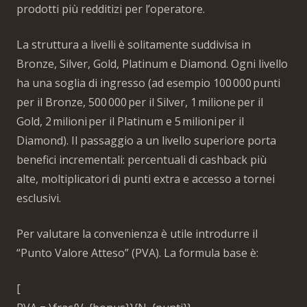
prodotti più redditizi per l’operatore.
La struttura a livelli è solitamente suddivisa in
Bronze, Silver, Gold, Platinum e Diamond. Ogni livello
ha una soglia di ingresso (ad esempio 100 000 punti
per il Bronze, 500 000 per il Silver, 1 milione per il
Gold, 2 milioni per il Platinum e 5 milioni per il
Diamond). Il passaggio a un livello superiore porta
benefici incrementali: percentuali di cashback più
alte, moltiplicatori di punti extra e accesso a tornei
esclusivi.
Per valutare la convenienza è utile introdurre il
“Punto Valore Atteso” (PVA). La formula base è:
[