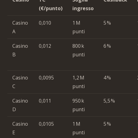
(€/punto)
ingresso
Casino
0,010
1 M
5 %
A
punti
Casino
0,012
800 k
6 %
B
punti
Casino
0,0095
1,2 M
4 %
C
punti
Casino
0,011
950 k
5,5 %
D
punti
Casino
0,0105
1 M
5 %
E
punti