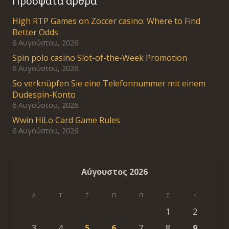
Πρόσφατα άρθρα
High RTP Games on Zoccer casino: Where to Find
Better Odds
6 Αυγούστου, 2026
Spin polo casino Slot-of-the-Week Promotion
6 Αυγούστου, 2026
So verknüpfen Sie eine Telefonnummer mit einem
Dudespin-Konto
6 Αυγούστου, 2026
Wwin HiLo Card Game Rules
6 Αυγούστου, 2026
Αύγουστος 2026
Δ
Τ
Τ
Π
Π
Σ
Κ
1
2
3
4
5
6
7
8
9