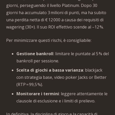
giorni, perseguendo il livello Platinum. Dopo 30
giorni ha accumulato 3 milioni di punti, ma ha subito
una perdita netta di € 12 000 a causa dei requisiti di
wagering (30×). Il suo ROI effettivo scende al –12 %.
Per minimizzare questi rischi, è consigliabile:
Gestione bankroll
: limitare le puntate al 5 % del
bankroll per sessione.
Scelta di giochi a bassa varianza
: blackjack
con strategia base, video poker Jacks or Better
(RTP ≈ 99,5 %).
Monitorare i termini
: leggere attentamente le
clausole di esclusione e i limiti di prelievo.
In definitiva, la disciplina di gioco e la capacità di