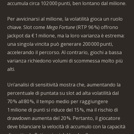
accumula circa 102 000 punti, ben lontano dal milione.
Per avvicinarsi al milione, la volatilità gioca un ruolo
chiave. Slot come
Mega Fortune
(RTP 96 %) offrono
jackpot da € 1 milione, ma la loro varianza è estrema:
una singola vincita può generare 200 000 punti,
accelerando il percorso. Al contrario, giochi a bassa
varianza richiedono volumi di scommessa molto più
alti.
Un’analisi di sensitività mostra che, aumentando la
percentuale di puntata su slot ad alta volatilità dal
70 % all 80 %, il tempo medio per raggiungere
1 milione di punti si riduce del 15 %, ma il rischio di
drawdown aumenta del 20 %. Pertanto, il giocatore
deve bilanciare la velocità di accumulo con la capacità