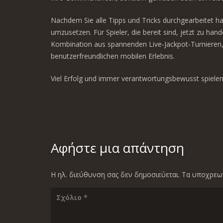
Nachdem Sie alle Tipps und Tricks durchgearbeitet habe
umzusetzen. Für Spieler, die bereit sind, jetzt zu hand
Kombination aus spannenden Live‑Jackpot‑Turnieren
benutzerfreundlichen mobilen Erlebnis.
Viel Erfolg und immer verantwortungsbewusst spielen
Αφήστε μια απάντηση
Η ηλ. διεύθυνση σας δεν δημοσιεύεται.
Τα υποχρεωτ