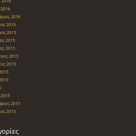
 2016
 2016
ριος 2016
ιος 2016
ιος 2015
ος 2015
ος 2015
ριος 2015
ος 2015
2015
2015
5
 2015
ριος 2015
ιος 2015
γορίες