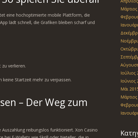
Απρίλιος
Μάρτιος
etet eine hochoptimierte mobile Plattform, die
Φεβρουά
App lädt schnell, die Grafiken bleiben scharf und
Ιανουάρ
Δεκέμβρ
Νοέμβρι
Οκτώβρι
Σεπτέμβ
Αύγουστ
 zu verlieren.
Ιούλιος 
 keine Startzeit mehr zu verpassen.
Ιούνιος 
Μάι 201
Μάρτιος
assen – Der Weg zum
Φεβρουά
Ιανουάρ
e Auszahlung reibungslos funktioniert. Xon Casino
Kατη
bei E‑Wallets wie Skrill oder Neteller, die in