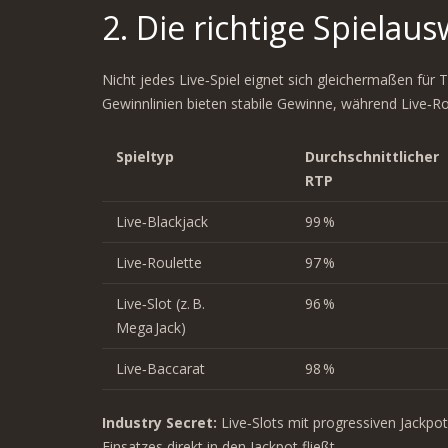
2. Die richtige Spielaus
Nicht jedes Live‑Spiel eignet sich gleichermaßen für 
Gewinnlinien bieten stabile Gewinne, während Live‑Ro
Spieltyp
Durchschnittlicher
RTP
Live‑Blackjack
99 %
Live‑Roulette
97 %
Live‑Slot (z. B.
96 %
Mega Jack)
Live‑Baccarat
98 %
Industry Secret:
Live‑Slots mit progressiven Jackpots
Einsatzes direkt in den Jackpot fließt.