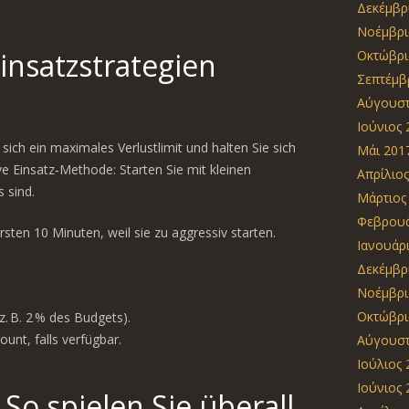
Δεκέμβρ
Νοέμβρι
insatzstrategien
Οκτώβρι
Σεπτέμβ
Αύγουστ
Ιούνιος 
 sich ein maximales Verlustlimit und halten Sie sich
Μάι 201
ive Einsatz‑Methode: Starten Sie mit kleinen
Απρίλιος
 sind.
Μάρτιος
Φεβρουά
ersten 10 Minuten, weil sie zu aggressiv starten.
Ιανουάρ
Δεκέμβρ
Νοέμβρι
Οκτώβρι
. B. 2 % des Budgets).
unt, falls verfügbar.
Αύγουστ
Ιούλιος 
Ιούνιος 
So spielen Sie überall