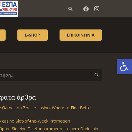
E-SHOP
ΕΠΙΚΟΙΝΩΝΊΑ
Ανοίξτε
ση
φατα άρθρα
 Games on Zoccer casino: Where to Find Better
o casino Slot-of-the-Week Promotion
üpfen Sie eine Telefonnummer mit einem Dudespin-